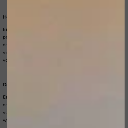
Hoe lang we persoonsgegevens bewaren
EmWee Home & Mobile Beauty Care bewaart je
persoonsgegevens niet langer dan strikt nodig is om de
doelen te realiseren waarvoor je gegevens worden
verzameld. Wij hanteren de wettelijke bewaartermijnen
voor de persoonsgegevens.
Delen van persoonsgegevens met derden
EmWee Home & Mobile Beauty Care verstrekt uitsluitend
aan derden en alleen als dit nodig is voor de uitvoering
van onze overeenkomst met jou of om te voldoen aan een
wettelijke verplichting.