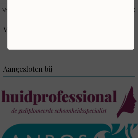
Vrijdag
09:00
17:00
Volg ons
Aangesloten bij