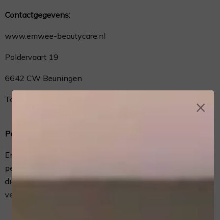
Contactgegevens:
www.emwee-beautycare.nl
Poldervaart 19
6642 CW Beuningen
Telnr: (0)6 46 01 65 50
×
Persoonsgegevens die wij verwerken
EmWee Home & Mobile Beauty Care verwerkt je
persoonsgegevens doordat je gebruik maakt van onze
diensten en/of omdat je deze gegevens zelf aan ons
verstrekt.