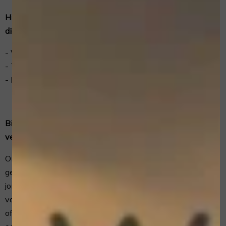
Hieronder vind je een overzicht van de persoonsgegevens
die wij verwerken:
- Voor- en achternaam
- Telefoonnummer
- E-mailadres
Bijzondere en/of gevoelige persoonsgegevens die wij
verwerken
Onze website en/of dienst heeft niet de intentie
gegevens te verzamelen over websitebezoekers die
jonger zijn dan 16 jaar. Tenzij ze toestemming hebben
van ouders of voogd. We kunnen echter niet controleren
of een bezoeker ouder dan 16 is. Wij raden ouders dan