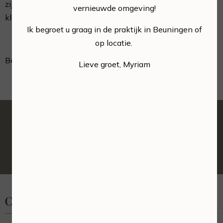
zijn van misbruik, neem dan contact op met onze
vernieuwde omgeving!
klantenservice of via myriam@emwee-beautycare.nl
Ik begroet u graag in de praktijk in Beuningen of
op locatie.
Beuningen, 04-05-2018
Lieve groet, Myriam
Huidverbetering en huidverzorging
in Beuningen
Contact en locatie