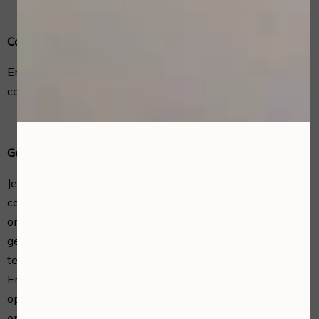
Cookies, of vergelijkbare technieken, die wij gebruiken
EmWee Home & Mobile Beauty Care gebruikt geen
cookies of vergelijkbare technieken.
Gegevens inzien, aanpassen of verwijderen
Je hebt het recht om je persoonsgegevens in te zien, te
corrigeren of te verwijderen. Daarnaast heb je het recht
om je eventuele toestemming voor de
gegevensverwerking in te trekken of bezwaar te maken
tegen de verwerking van jouw persoonsgegevens door
EmWee Home & Mobile Beauty Care en heb je het recht
op gegevensoverdraagbaarheid. Dat betekent dat je bij
ons een verzoek kan indienen om de persoonsgegevens