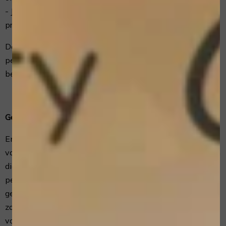
- Je te informeren over wijzigingen van onze diensten en
producten
De wettelijke grondslagen “Toestemming van betrokken
persoon” en “Behartiging van gerechtvaardigde
belangen” zijn hierop van toepassing.
Geautomatiseerde besluitvorming
EmWee Home & Mobile Beauty Care neemt niet op basis
van geautomatiseerde verwerkingen besluiten over zaken
die (aanzienlijke) gevolgen kunnen hebben voor
personen. Het gaat hier om besluiten die worden
genomen door computerprogramma's of -systemen,
zonder dat daar een mens (bijvoorbeeld een medewerker
van EmWee Home & Mobile Beauty Care) tussen zit.