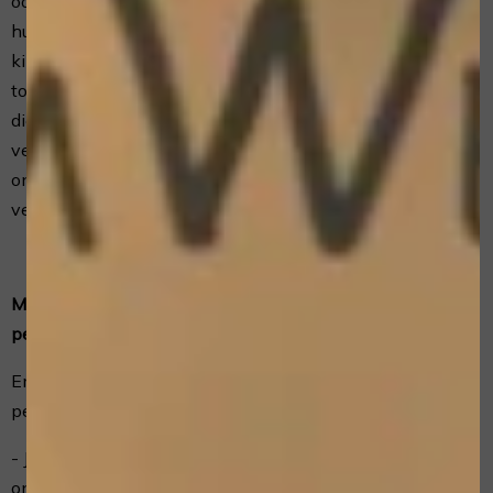
ook aan betrokken te zijn bij de online activiteiten van
hun kinderen, om zo te voorkomen dat er gegevens over
kinderen verzameld worden zonder ouderlijke
toestemming. Als je er van overtuigd bent dat wij zonder
die toestemming persoonlijke gegevens hebben
verzameld over een minderjarige, neem dan contact met
ons op via myriam@emwee-beautycare.nl, dan
verwijderen wij deze informatie.
Met welk doel en op basis van welke grondslag wij
persoonsgegevens verwerken
EmWee Home & Mobile Beauty Care verwerkt jouw
persoonsgegevens voor de volgende doelen:
- Je te kunnen bellen of e-mailen indien dit nodig is om
onze dienstverlening uit te kunnen voeren